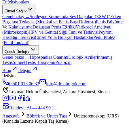
Enfeksiyonları
Cinsel Sağlık
Genel bakış →
Sertleşme Sorununda Ses Dalgaları (ESWT)
Erken
Boşalma Tedavisi (Medikal ve Penis Başı Dolgusu)
Penis Büyütme
Ve Kalınlaştırma
Doğuştan Penis Eğriliği
Varikosel Ameliyatı
(Mikroskopik)
HPV ve Genital Siğil Tanı ve Tedavisi
Peyroni
Hastalığı Tedavisi
Cinsel Yolla Bulaşan Hastalıklar
Penil Protez
(Penil İmplant)
Çocuk Ürolojisi
Genel bakış →
Hipospadias Onarımı
Ürolojik Aciller
İnmemiş
Testis
Sünnet
Testis Torsiyonu
Priapizm
Blog
İletişim
İletişim
0 501 013 06 33
info@drbahrigok.com
Lokman Hekim Üniversitesi, Ankara Hastanesi, Sincan
Randevu Al —
444 99 11
Anasayfa
Böbrek ve Üreter Taşı
Üreterorenoskopi (URS)
(Kanalda Lazerle Kapalı Taş Kırma)