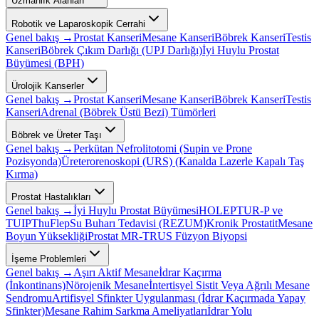
Uzmanlık Alanları
Robotik ve Laparoskopik Cerrahi
Genel bakış →
Prostat Kanseri
Mesane Kanseri
Böbrek Kanseri
Testis
Kanseri
Böbrek Çıkım Darlığı (UPJ Darlığı)
İyi Huylu Prostat
Büyümesi (BPH)
Ürolojik Kanserler
Genel bakış →
Prostat Kanseri
Mesane Kanseri
Böbrek Kanseri
Testis
Kanseri
Adrenal (Böbrek Üstü Bezi) Tümörleri
Böbrek ve Üreter Taşı
Genel bakış →
Perkütan Nefrolitotomi (Supin ve Prone
Pozisyonda)
Üreterorenoskopi (URS) (Kanalda Lazerle Kapalı Taş
Kırma)
Prostat Hastalıkları
Genel bakış →
İyi Huylu Prostat Büyümesi
HOLEP
TUR-P ve
TUIP
ThuFlep
Su Buharı Tedavisi (REZUM)
Kronik Prostatit
Mesane
Boyun Yüksekliği
Prostat MR-TRUS Füzyon Biyopsi
İşeme Problemleri
Genel bakış →
Aşırı Aktif Mesane
İdrar Kaçırma
(İnkontinans)
Nörojenik Mesane
İntertisyel Sistit Veya Ağrılı Mesane
Sendromu
Artifisyel Sfinkter Uygulanması (İdrar Kaçırmada Yapay
Sfinkter)
Mesane Rahim Sarkma Ameliyatları
İdrar Yolu