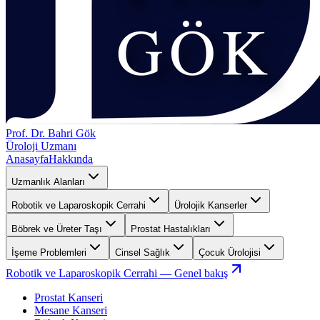
Prof. Dr. Bahri Gök
Üroloji Uzmanı
Anasayfa
Hakkında
Uzmanlık Alanları
Robotik ve Laparoskopik Cerrahi
Ürolojik Kanserler
Böbrek ve Üreter Taşı
Prostat Hastalıkları
İşeme Problemleri
Cinsel Sağlık
Çocuk Ürolojisi
Robotik ve Laparoskopik Cerrahi
— Genel bakış
Prostat Kanseri
Mesane Kanseri