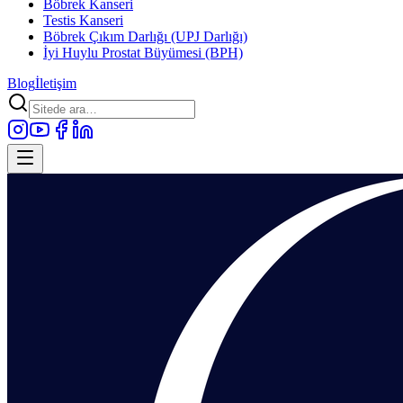
Böbrek Kanseri
Testis Kanseri
Böbrek Çıkım Darlığı (UPJ Darlığı)
İyi Huylu Prostat Büyümesi (BPH)
Blog
İletişim