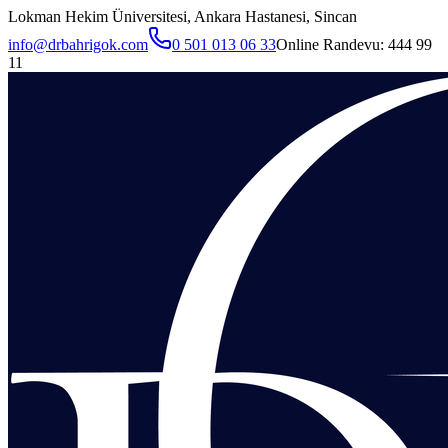
Lokman Hekim Üniversitesi, Ankara Hastanesi, Sincan
info@drbahrigok.com
0 501 013 06 33
Online Randevu:
444 99
11