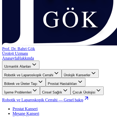
Prof. Dr. Bahri Gök
Üroloji Uzmanı
Anasayfa
Hakkında
Uzmanlık Alanları
Robotik ve Laparoskopik Cerrahi
Ürolojik Kanserler
Böbrek ve Üreter Taşı
Prostat Hastalıkları
İşeme Problemleri
Cinsel Sağlık
Çocuk Ürolojisi
Robotik ve Laparoskopik Cerrahi
— Genel bakış
Prostat Kanseri
Mesane Kanseri