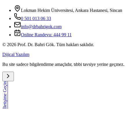
Lokman Hekim Üniversitesi, Ankara Hastanesi, Sincan
0 501 013 06 33
info@drbahrigok.com
Online Randevu:
444 99 11
©
2026
Prof. Dr. Bahri Gök. Tüm hakları saklıdır.
Dijical Yazılım
Bu site sadece bilgilendirme amaçlıdır, tıbbi tavsiye yerine geçmez.
İletişime Geçin