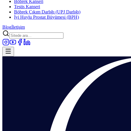
Böbrek Kanseri
Testis Kanseri
Böbrek Çıkım Darlığı (UPJ Darlığı)
İyi Huylu Prostat Büyümesi (BPH)
Blog
İletişim