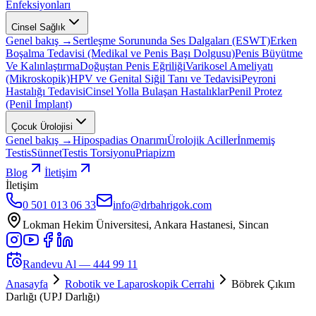
Enfeksiyonları
Cinsel Sağlık
Genel bakış →
Sertleşme Sorununda Ses Dalgaları (ESWT)
Erken
Boşalma Tedavisi (Medikal ve Penis Başı Dolgusu)
Penis Büyütme
Ve Kalınlaştırma
Doğuştan Penis Eğriliği
Varikosel Ameliyatı
(Mikroskopik)
HPV ve Genital Siğil Tanı ve Tedavisi
Peyroni
Hastalığı Tedavisi
Cinsel Yolla Bulaşan Hastalıklar
Penil Protez
(Penil İmplant)
Çocuk Ürolojisi
Genel bakış →
Hipospadias Onarımı
Ürolojik Aciller
İnmemiş
Testis
Sünnet
Testis Torsiyonu
Priapizm
Blog
İletişim
İletişim
0 501 013 06 33
info@drbahrigok.com
Lokman Hekim Üniversitesi, Ankara Hastanesi, Sincan
Randevu Al —
444 99 11
Anasayfa
Robotik ve Laparoskopik Cerrahi
Böbrek Çıkım
Darlığı (UPJ Darlığı)