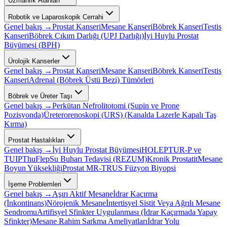
Uzmanlık Alanları
Robotik ve Laparoskopik Cerrahi
Genel bakış →
Prostat Kanseri
Mesane Kanseri
Böbrek Kanseri
Testis
Kanseri
Böbrek Çıkım Darlığı (UPJ Darlığı)
İyi Huylu Prostat
Büyümesi (BPH)
Ürolojik Kanserler
Genel bakış →
Prostat Kanseri
Mesane Kanseri
Böbrek Kanseri
Testis
Kanseri
Adrenal (Böbrek Üstü Bezi) Tümörleri
Böbrek ve Üreter Taşı
Genel bakış →
Perkütan Nefrolitotomi (Supin ve Prone
Pozisyonda)
Üreterorenoskopi (URS) (Kanalda Lazerle Kapalı Taş
Kırma)
Prostat Hastalıkları
Genel bakış →
İyi Huylu Prostat Büyümesi
HOLEP
TUR-P ve
TUIP
ThuFlep
Su Buharı Tedavisi (REZUM)
Kronik Prostatit
Mesane
Boyun Yüksekliği
Prostat MR-TRUS Füzyon Biyopsi
İşeme Problemleri
Genel bakış →
Aşırı Aktif Mesane
İdrar Kaçırma
(İnkontinans)
Nörojenik Mesane
İntertisyel Sistit Veya Ağrılı Mesane
Sendromu
Artifisyel Sfinkter Uygulanması (İdrar Kaçırmada Yapay
Sfinkter)
Mesane Rahim Sarkma Ameliyatları
İdrar Yolu