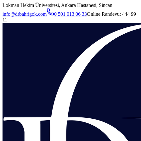
Lokman Hekim Üniversitesi, Ankara Hastanesi, Sincan
info@drbahrigok.com
0 501 013 06 33
Online Randevu:
444 99
11