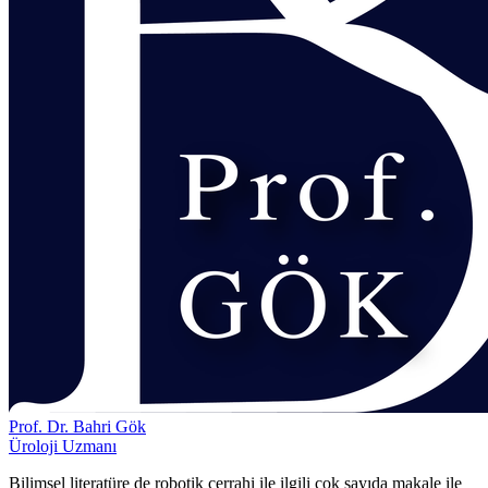
Prof. Dr. Bahri Gök
Üroloji Uzmanı
Bilimsel literatüre de robotik cerrahi ile ilgili çok sayıda makale ile