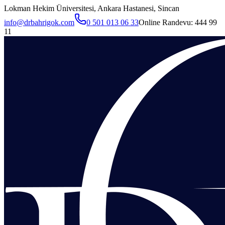
Lokman Hekim Üniversitesi, Ankara Hastanesi, Sincan
info@drbahrigok.com
0 501 013 06 33
Online Randevu:
444 99
11