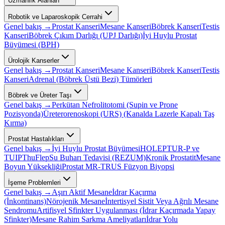
Uzmanlık Alanları
Robotik ve Laparoskopik Cerrahi
Genel bakış →
Prostat Kanseri
Mesane Kanseri
Böbrek Kanseri
Testis
Kanseri
Böbrek Çıkım Darlığı (UPJ Darlığı)
İyi Huylu Prostat
Büyümesi (BPH)
Ürolojik Kanserler
Genel bakış →
Prostat Kanseri
Mesane Kanseri
Böbrek Kanseri
Testis
Kanseri
Adrenal (Böbrek Üstü Bezi) Tümörleri
Böbrek ve Üreter Taşı
Genel bakış →
Perkütan Nefrolitotomi (Supin ve Prone
Pozisyonda)
Üreterorenoskopi (URS) (Kanalda Lazerle Kapalı Taş
Kırma)
Prostat Hastalıkları
Genel bakış →
İyi Huylu Prostat Büyümesi
HOLEP
TUR-P ve
TUIP
ThuFlep
Su Buharı Tedavisi (REZUM)
Kronik Prostatit
Mesane
Boyun Yüksekliği
Prostat MR-TRUS Füzyon Biyopsi
İşeme Problemleri
Genel bakış →
Aşırı Aktif Mesane
İdrar Kaçırma
(İnkontinans)
Nörojenik Mesane
İntertisyel Sistit Veya Ağrılı Mesane
Sendromu
Artifisyel Sfinkter Uygulanması (İdrar Kaçırmada Yapay
Sfinkter)
Mesane Rahim Sarkma Ameliyatları
İdrar Yolu