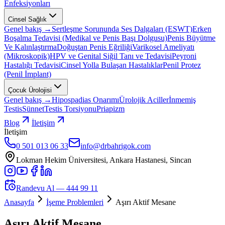
Enfeksiyonları
Cinsel Sağlık
Genel bakış →
Sertleşme Sorununda Ses Dalgaları (ESWT)
Erken
Boşalma Tedavisi (Medikal ve Penis Başı Dolgusu)
Penis Büyütme
Ve Kalınlaştırma
Doğuştan Penis Eğriliği
Varikosel Ameliyatı
(Mikroskopik)
HPV ve Genital Siğil Tanı ve Tedavisi
Peyroni
Hastalığı Tedavisi
Cinsel Yolla Bulaşan Hastalıklar
Penil Protez
(Penil İmplant)
Çocuk Ürolojisi
Genel bakış →
Hipospadias Onarımı
Ürolojik Aciller
İnmemiş
Testis
Sünnet
Testis Torsiyonu
Priapizm
Blog
İletişim
İletişim
0 501 013 06 33
info@drbahrigok.com
Lokman Hekim Üniversitesi, Ankara Hastanesi, Sincan
Randevu Al —
444 99 11
Anasayfa
İşeme Problemleri
Aşırı Aktif Mesane
Aşırı Aktif Mesane