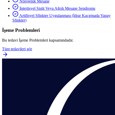
Nörojenik Mesane
İntertisyel Sistit Veya Ağrılı Mesane Sendromu
Artifisyel Sfinkter Uygulanması (İdrar Kaçırmada Yapay
Sfinkter)
İşeme Problemleri
Bu tedavi
İşeme Problemleri
kapsamındadır.
Tüm tedavileri gör