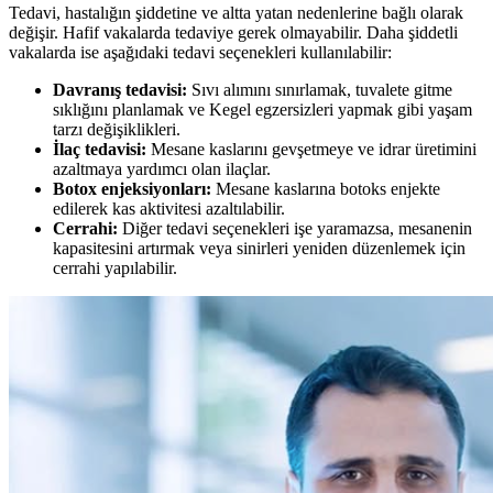
Tedavi, hastalığın şiddetine ve altta yatan nedenlerine bağlı olarak
değişir. Hafif vakalarda tedaviye gerek olmayabilir. Daha şiddetli
vakalarda ise aşağıdaki tedavi seçenekleri kullanılabilir:
Davranış tedavisi:
Sıvı alımını sınırlamak, tuvalete gitme
sıklığını planlamak ve Kegel egzersizleri yapmak gibi yaşam
tarzı değişiklikleri.
İlaç tedavisi:
Mesane kaslarını gevşetmeye ve idrar üretimini
azaltmaya yardımcı olan ilaçlar.
Botox enjeksiyonları:
Mesane kaslarına botoks enjekte
edilerek kas aktivitesi azaltılabilir.
Cerrahi:
Diğer tedavi seçenekleri işe yaramazsa, mesanenin
kapasitesini artırmak veya sinirleri yeniden düzenlemek için
cerrahi yapılabilir.