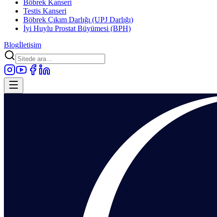
Böbrek Kanseri
Testis Kanseri
Böbrek Çıkım Darlığı (UPJ Darlığı)
İyi Huylu Prostat Büyümesi (BPH)
Blog
İletişim