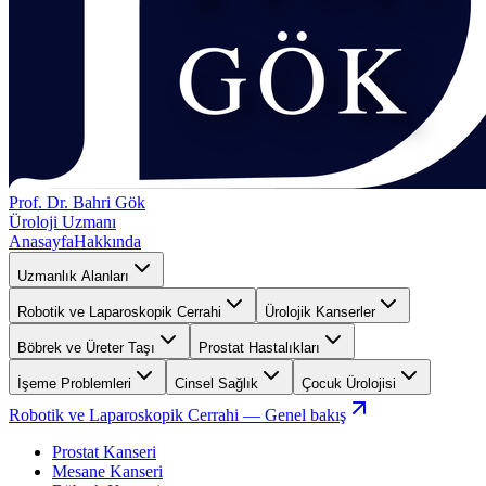
Prof. Dr. Bahri Gök
Üroloji Uzmanı
Anasayfa
Hakkında
Uzmanlık Alanları
Robotik ve Laparoskopik Cerrahi
Ürolojik Kanserler
Böbrek ve Üreter Taşı
Prostat Hastalıkları
İşeme Problemleri
Cinsel Sağlık
Çocuk Ürolojisi
Robotik ve Laparoskopik Cerrahi
— Genel bakış
Prostat Kanseri
Mesane Kanseri