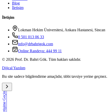
Blog
İletişim
İletişim
Lokman Hekim Üniversitesi, Ankara Hastanesi, Sincan
0 501 013 06 33
info@drbahrigok.com
Online Randevu:
444 99 11
©
2026
Prof. Dr. Bahri Gök. Tüm hakları saklıdır.
Dijical Yazılım
Bu site sadece bilgilendirme amaçlıdır, tıbbi tavsiye yerine geçmez.
İletişime Geçin