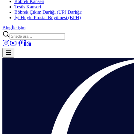
Böbrek Kanseri
Testis Kanseri
Böbrek Çıkım Darlığı (UPJ Darlığı)
İyi Huylu Prostat Büyümesi (BPH)
Blog
İletişim