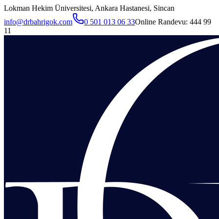
Lokman Hekim Üniversitesi, Ankara Hastanesi, Sincan
info@drbahrigok.com
0 501 013 06 33
Online Randevu:
444 99
11