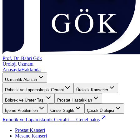
Prof. Dr. Bahri Gök
Üroloji Uzmanı
Anasayfa
Hakkında
Uzmanlık Alanları
Robotik ve Laparoskopik Cerrahi
Ürolojik Kanserler
Böbrek ve Üreter Taşı
Prostat Hastalıkları
İşeme Problemleri
Cinsel Sağlık
Çocuk Ürolojisi
Robotik ve Laparoskopik Cerrahi
— Genel bakış
Prostat Kanseri
Mesane Kanseri