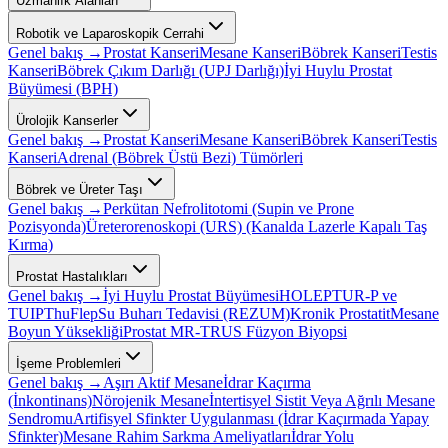
Uzmanlık Alanları
Robotik ve Laparoskopik Cerrahi
Genel bakış →
Prostat Kanseri
Mesane Kanseri
Böbrek Kanseri
Testis
Kanseri
Böbrek Çıkım Darlığı (UPJ Darlığı)
İyi Huylu Prostat
Büyümesi (BPH)
Ürolojik Kanserler
Genel bakış →
Prostat Kanseri
Mesane Kanseri
Böbrek Kanseri
Testis
Kanseri
Adrenal (Böbrek Üstü Bezi) Tümörleri
Böbrek ve Üreter Taşı
Genel bakış →
Perkütan Nefrolitotomi (Supin ve Prone
Pozisyonda)
Üreterorenoskopi (URS) (Kanalda Lazerle Kapalı Taş
Kırma)
Prostat Hastalıkları
Genel bakış →
İyi Huylu Prostat Büyümesi
HOLEP
TUR-P ve
TUIP
ThuFlep
Su Buharı Tedavisi (REZUM)
Kronik Prostatit
Mesane
Boyun Yüksekliği
Prostat MR-TRUS Füzyon Biyopsi
İşeme Problemleri
Genel bakış →
Aşırı Aktif Mesane
İdrar Kaçırma
(İnkontinans)
Nörojenik Mesane
İntertisyel Sistit Veya Ağrılı Mesane
Sendromu
Artifisyel Sfinkter Uygulanması (İdrar Kaçırmada Yapay
Sfinkter)
Mesane Rahim Sarkma Ameliyatları
İdrar Yolu