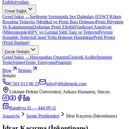
Enfeksiyonları
Cinsel Sağlık
Genel bakış →
Sertleşme Sorununda Ses Dalgaları (ESWT)
Erken
Boşalma Tedavisi (Medikal ve Penis Başı Dolgusu)
Penis Büyütme
Ve Kalınlaştırma
Doğuştan Penis Eğriliği
Varikosel Ameliyatı
(Mikroskopik)
HPV ve Genital Siğil Tanı ve Tedavisi
Peyroni
Hastalığı Tedavisi
Cinsel Yolla Bulaşan Hastalıklar
Penil Protez
(Penil İmplant)
Çocuk Ürolojisi
Genel bakış →
Hipospadias Onarımı
Ürolojik Aciller
İnmemiş
Testis
Sünnet
Testis Torsiyonu
Priapizm
Blog
İletişim
İletişim
0 501 013 06 33
info@drbahrigok.com
Lokman Hekim Üniversitesi, Ankara Hastanesi, Sincan
Randevu Al —
444 99 11
Anasayfa
İşeme Problemleri
İdrar Kaçırma (İnkontinans)
İdrar Kaçırma (İnkontinans)