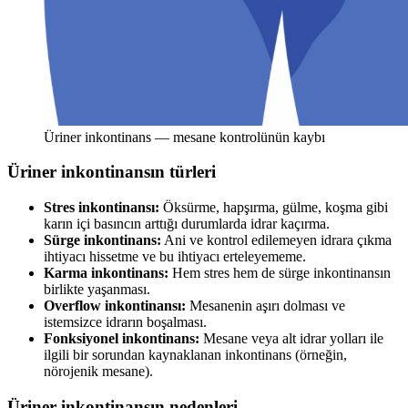
Üriner inkontinans — mesane kontrolünün kaybı
Üriner inkontinansın türleri
Stres inkontinansı:
Öksürme, hapşırma, gülme, koşma gibi
karın içi basıncın arttığı durumlarda idrar kaçırma.
Sürge inkontinans:
Ani ve kontrol edilemeyen idrara çıkma
ihtiyacı hissetme ve bu ihtiyacı erteleyememe.
Karma inkontinans:
Hem stres hem de sürge inkontinansın
birlikte yaşanması.
Overflow inkontinansı:
Mesanenin aşırı dolması ve
istemsizce idrarın boşalması.
Fonksiyonel inkontinans:
Mesane veya alt idrar yolları ile
ilgili bir sorundan kaynaklanan inkontinans (örneğin,
nörojenik mesane).
Üriner inkontinansın nedenleri