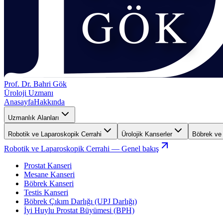
Prof. Dr. Bahri Gök
Üroloji Uzmanı
Anasayfa
Hakkında
Uzmanlık Alanları
Robotik ve Laparoskopik Cerrahi
Ürolojik Kanserler
Böbrek ve 
Robotik ve Laparoskopik Cerrahi
— Genel bakış
Prostat Kanseri
Mesane Kanseri
Böbrek Kanseri
Testis Kanseri
Böbrek Çıkım Darlığı (UPJ Darlığı)
İyi Huylu Prostat Büyümesi (BPH)