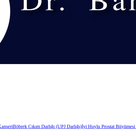
Kanseri
Böbrek Çıkım Darlığı (UPJ Darlığı)
İyi Huylu Prostat Büyümes