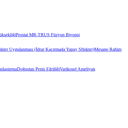
ksekliği
Prostat MR-TRUS Füzyon Biyopsi
inkter Uygulanması (İdrar Kaçırmada Yapay Sfinkter)
Mesane Rahim
nlaştırma
Doğuştan Penis Eğriliği
Varikosel Ameliyatı