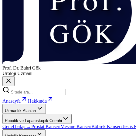
Prof. Dr. Bahri Gök
Üroloji Uzmanı
Anasayfa
Hakkında
Uzmanlık Alanları
Robotik ve Laparoskopik Cerrahi
Genel bakış →
Prostat Kanseri
Mesane Kanseri
Böbrek Kanseri
Testis 