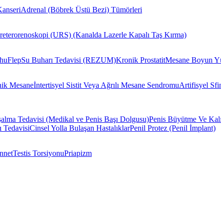
Kanseri
Adrenal (Böbrek Üstü Bezi) Tümörleri
reterorenoskopi (URS) (Kanalda Lazerle Kapalı Taş Kırma)
huFlep
Su Buharı Tedavisi (REZUM)
Kronik Prostatit
Mesane Boyun Yü
nik Mesane
İntertisyel Sistit Veya Ağrılı Mesane Sendromu
Artifisyel Sf
alma Tedavisi (Medikal ve Penis Başı Dolgusu)
Penis Büyütme Ve Kalı
ı Tedavisi
Cinsel Yolla Bulaşan Hastalıklar
Penil Protez (Penil İmplant)
nnet
Testis Torsiyonu
Priapizm