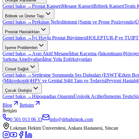
Ürolojik Kanserler
Genel bakış →
Prostat Kanseri
Mesane Kanseri
Böbrek Kanseri
Testis 
Böbrek ve Üreter Taşı
Genel bakış →
Perkütan Nefrolitotomi (Supin ve Prone Pozisyonda)
Ü
Prostat Hastalıkları
Genel bakış →
İyi Huylu Prostat Büyümesi
HOLEP
TUR-P ve TUIP
T
İşeme Problemleri
Genel bakış →
Aşırı Aktif Mesane
İdrar Kaçırma (İnkontinans)
Nöroje
Sarkma Ameliyatları
İdrar Yolu Enfeksiyonları
Cinsel Sağlık
Genel bakış →
Sertleşme Sorununda Ses Dalgaları (ESWT)
Erken Boş
(Mikroskopik)
HPV ve Genital Siğil Tanı ve Tedavisi
Peyroni Hastalığ
Çocuk Ürolojisi
Genel bakış →
Hipospadias Onarımı
Ürolojik Aciller
İnmemiş Testis
Sü
Blog
İletişim
İletişim
0 501 013 06 33
info@drbahrigok.com
Lokman Hekim Üniversitesi, Ankara Hastanesi, Sincan