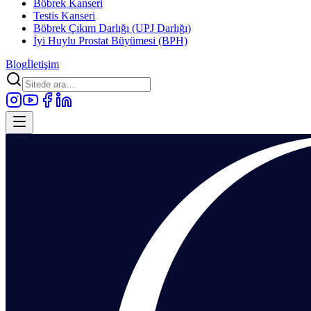
Böbrek Kanseri
Testis Kanseri
Böbrek Çıkım Darlığı (UPJ Darlığı)
İyi Huylu Prostat Büyümesi (BPH)
Blog
İletişim