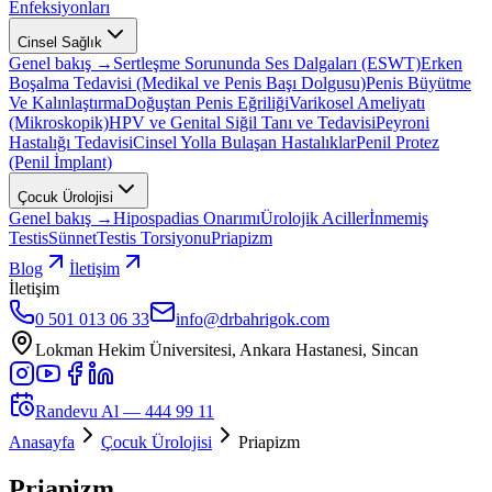
Enfeksiyonları
Cinsel Sağlık
Genel bakış →
Sertleşme Sorununda Ses Dalgaları (ESWT)
Erken
Boşalma Tedavisi (Medikal ve Penis Başı Dolgusu)
Penis Büyütme
Ve Kalınlaştırma
Doğuştan Penis Eğriliği
Varikosel Ameliyatı
(Mikroskopik)
HPV ve Genital Siğil Tanı ve Tedavisi
Peyroni
Hastalığı Tedavisi
Cinsel Yolla Bulaşan Hastalıklar
Penil Protez
(Penil İmplant)
Çocuk Ürolojisi
Genel bakış →
Hipospadias Onarımı
Ürolojik Aciller
İnmemiş
Testis
Sünnet
Testis Torsiyonu
Priapizm
Blog
İletişim
İletişim
0 501 013 06 33
info@drbahrigok.com
Lokman Hekim Üniversitesi, Ankara Hastanesi, Sincan
Randevu Al —
444 99 11
Anasayfa
Çocuk Ürolojisi
Priapizm
Priapizm