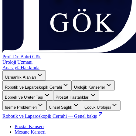
Prof. Dr. Bahri Gök
Üroloji Uzmanı
Anasayfa
Hakkında
Uzmanlık Alanları
Robotik ve Laparoskopik Cerrahi
Ürolojik Kanserler
Böbrek ve Üreter Taşı
Prostat Hastalıkları
İşeme Problemleri
Cinsel Sağlık
Çocuk Ürolojisi
Robotik ve Laparoskopik Cerrahi
— Genel bakış
Prostat Kanseri
Mesane Kanseri