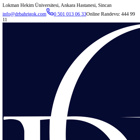
Lokman Hekim Üniversitesi, Ankara Hastanesi, Sincan
info@drbahrigok.com
0 501 013 06 33
Online Randevu:
444 99
11