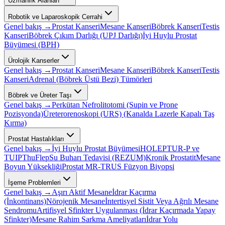
Uzmanlık Alanları
Robotik ve Laparoskopik Cerrahi
Genel bakış →
Prostat Kanseri
Mesane Kanseri
Böbrek Kanseri
Testis
Kanseri
Böbrek Çıkım Darlığı (UPJ Darlığı)
İyi Huylu Prostat
Büyümesi (BPH)
Ürolojik Kanserler
Genel bakış →
Prostat Kanseri
Mesane Kanseri
Böbrek Kanseri
Testis
Kanseri
Adrenal (Böbrek Üstü Bezi) Tümörleri
Böbrek ve Üreter Taşı
Genel bakış →
Perkütan Nefrolitotomi (Supin ve Prone
Pozisyonda)
Üreterorenoskopi (URS) (Kanalda Lazerle Kapalı Taş
Kırma)
Prostat Hastalıkları
Genel bakış →
İyi Huylu Prostat Büyümesi
HOLEP
TUR-P ve
TUIP
ThuFlep
Su Buharı Tedavisi (REZUM)
Kronik Prostatit
Mesane
Boyun Yüksekliği
Prostat MR-TRUS Füzyon Biyopsi
İşeme Problemleri
Genel bakış →
Aşırı Aktif Mesane
İdrar Kaçırma
(İnkontinans)
Nörojenik Mesane
İntertisyel Sistit Veya Ağrılı Mesane
Sendromu
Artifisyel Sfinkter Uygulanması (İdrar Kaçırmada Yapay
Sfinkter)
Mesane Rahim Sarkma Ameliyatları
İdrar Yolu