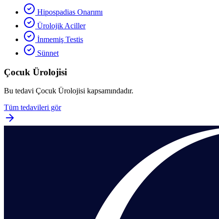
Hipospadias Onarımı
Ürolojik Aciller
İnmemiş Testis
Sünnet
Çocuk Ürolojisi
Bu tedavi
Çocuk Ürolojisi
kapsamındadır.
Tüm tedavileri gör