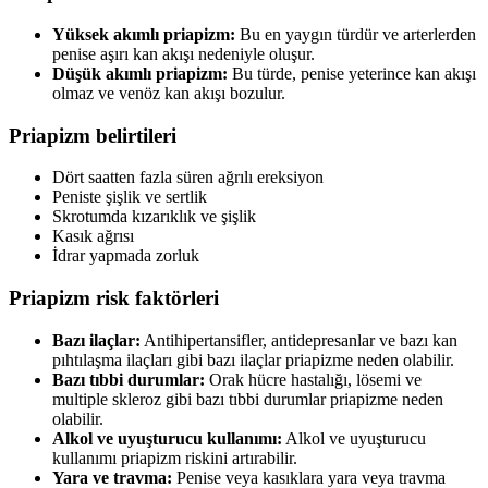
Yüksek akımlı priapizm:
Bu en yaygın türdür ve arterlerden
penise aşırı kan akışı nedeniyle oluşur.
Düşük akımlı priapizm:
Bu türde, penise yeterince kan akışı
olmaz ve venöz kan akışı bozulur.
Priapizm belirtileri
Dört saatten fazla süren ağrılı ereksiyon
Peniste şişlik ve sertlik
Skrotumda kızarıklık ve şişlik
Kasık ağrısı
İdrar yapmada zorluk
Priapizm risk faktörleri
Bazı ilaçlar:
Antihipertansifler, antidepresanlar ve bazı kan
pıhtılaşma ilaçları gibi bazı ilaçlar priapizme neden olabilir.
Bazı tıbbi durumlar:
Orak hücre hastalığı, lösemi ve
multiple skleroz gibi bazı tıbbi durumlar priapizme neden
olabilir.
Alkol ve uyuşturucu kullanımı:
Alkol ve uyuşturucu
kullanımı priapizm riskini artırabilir.
Yara ve travma:
Penise veya kasıklara yara veya travma