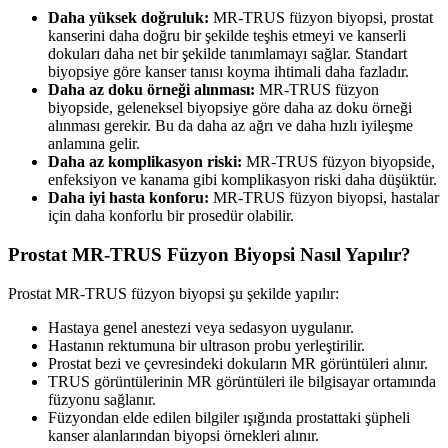
Daha yüksek doğruluk:
MR-TRUS füzyon biyopsi, prostat
kanserini daha doğru bir şekilde teşhis etmeyi ve kanserli
dokuları daha net bir şekilde tanımlamayı sağlar. Standart
biyopsiye göre kanser tanısı koyma ihtimali daha fazladır.
Daha az doku örneği alınması:
MR-TRUS füzyon
biyopside, geleneksel biyopsiye göre daha az doku örneği
alınması gerekir. Bu da daha az ağrı ve daha hızlı iyileşme
anlamına gelir.
Daha az komplikasyon riski:
MR-TRUS füzyon biyopside,
enfeksiyon ve kanama gibi komplikasyon riski daha düşüktür.
Daha iyi hasta konforu:
MR-TRUS füzyon biyopsi, hastalar
için daha konforlu bir prosedür olabilir.
Prostat MR-TRUS Füzyon Biyopsi Nasıl Yapılır?
Prostat MR-TRUS füzyon biyopsi şu şekilde yapılır:
Hastaya genel anestezi veya sedasyon uygulanır.
Hastanın rektumuna bir ultrason probu yerleştirilir.
Prostat bezi ve çevresindeki dokuların MR görüntüleri alınır.
TRUS görüntülerinin MR görüntüleri ile bilgisayar ortamında
füzyonu sağlanır.
Füzyondan elde edilen bilgiler ışığında prostattaki şüpheli
kanser alanlarından biyopsi örnekleri alınır.