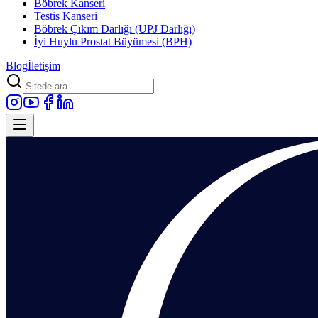
Böbrek Kanseri
Testis Kanseri
Böbrek Çıkım Darlığı (UPJ Darlığı)
İyi Huylu Prostat Büyümesi (BPH)
Blog
İletişim