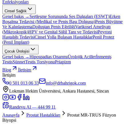
Enfeksiyonları
Cinsel Sağlık
Genel bakış →
Sertleşme Sorununda Ses Dalgaları (ESWT)
Erken
Boşalma Tedavisi (Medikal ve Penis Başı Dolgusu)
Penis Büyütme
Ve Kalınlaştırma
Doğuştan Penis Eğriliği
Varikosel Ameliyatı
(Mikroskopik)
HPV ve Genital Siğil Tanı ve Tedavisi
Peyroni
Hastalığı Tedavisi
Cinsel Yolla Bulaşan Hastalıklar
Penil Protez
(Penil İmplant)
Çocuk Ürolojisi
Genel bakış →
Hipospadias Onarımı
Ürolojik Aciller
İnmemiş
Testis
Sünnet
Testis Torsiyonu
Priapizm
Blog
İletişim
İletişim
0 501 013 06 33
info@drbahrigok.com
Lokman Hekim Üniversitesi, Ankara Hastanesi, Sincan
Randevu Al —
444 99 11
Anasayfa
Prostat Hastalıkları
Prostat MR-TRUS Füzyon
Biyopsi