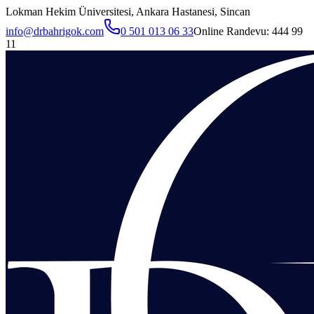
Lokman Hekim Üniversitesi, Ankara Hastanesi, Sincan
info@drbahrigok.com
0 501 013 06 33
Online Randevu:
444 99
11