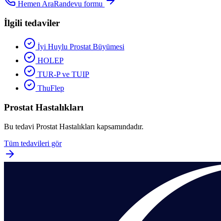
Hemen Ara
Randevu formu
İlgili tedaviler
İyi Huylu Prostat Büyümesi
HOLEP
TUR-P ve TUIP
ThuFlep
Prostat Hastalıkları
Bu tedavi
Prostat Hastalıkları
kapsamındadır.
Tüm tedavileri gör