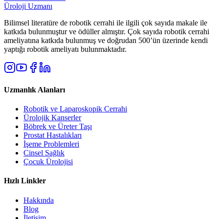
Üroloji Uzmanı
Bilimsel literatüre de robotik cerrahi ile ilgili çok sayıda makale ile
katkıda bulunmuştur ve ödüller almıştır. Çok sayıda robotik cerrahi
ameliyatına katkıda bulunmuş ve doğrudan 500’ün üzerinde kendi
yaptığı robotik ameliyatı bulunmaktadır.
Uzmanlık Alanları
Robotik ve Laparoskopik Cerrahi
Ürolojik Kanserler
Böbrek ve Üreter Taşı
Prostat Hastalıkları
İşeme Problemleri
Cinsel Sağlık
Çocuk Ürolojisi
Hızlı Linkler
Hakkında
Blog
İletişim