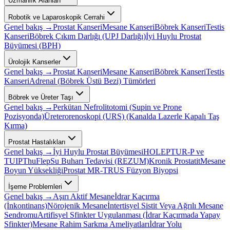
Uzmanlık Alanları
Robotik ve Laparoskopik Cerrahi
Genel bakış →
Prostat Kanseri
Mesane Kanseri
Böbrek Kanseri
Testis
Kanseri
Böbrek Çıkım Darlığı (UPJ Darlığı)
İyi Huylu Prostat
Büyümesi (BPH)
Ürolojik Kanserler
Genel bakış →
Prostat Kanseri
Mesane Kanseri
Böbrek Kanseri
Testis
Kanseri
Adrenal (Böbrek Üstü Bezi) Tümörleri
Böbrek ve Üreter Taşı
Genel bakış →
Perkütan Nefrolitotomi (Supin ve Prone
Pozisyonda)
Üreterorenoskopi (URS) (Kanalda Lazerle Kapalı Taş
Kırma)
Prostat Hastalıkları
Genel bakış →
İyi Huylu Prostat Büyümesi
HOLEP
TUR-P ve
TUIP
ThuFlep
Su Buharı Tedavisi (REZUM)
Kronik Prostatit
Mesane
Boyun Yüksekliği
Prostat MR-TRUS Füzyon Biyopsi
İşeme Problemleri
Genel bakış →
Aşırı Aktif Mesane
İdrar Kaçırma
(İnkontinans)
Nörojenik Mesane
İntertisyel Sistit Veya Ağrılı Mesane
Sendromu
Artifisyel Sfinkter Uygulanması (İdrar Kaçırmada Yapay
Sfinkter)
Mesane Rahim Sarkma Ameliyatları
İdrar Yolu