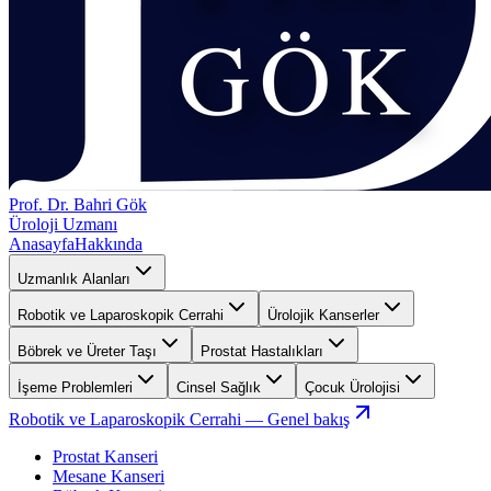
Prof. Dr. Bahri Gök
Üroloji Uzmanı
Anasayfa
Hakkında
Uzmanlık Alanları
Robotik ve Laparoskopik Cerrahi
Ürolojik Kanserler
Böbrek ve Üreter Taşı
Prostat Hastalıkları
İşeme Problemleri
Cinsel Sağlık
Çocuk Ürolojisi
Robotik ve Laparoskopik Cerrahi
— Genel bakış
Prostat Kanseri
Mesane Kanseri