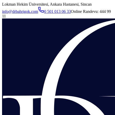
Lokman Hekim Üniversitesi, Ankara Hastanesi, Sincan
info@drbahrigok.com
0 501 013 06 33
Online Randevu:
444 99
11