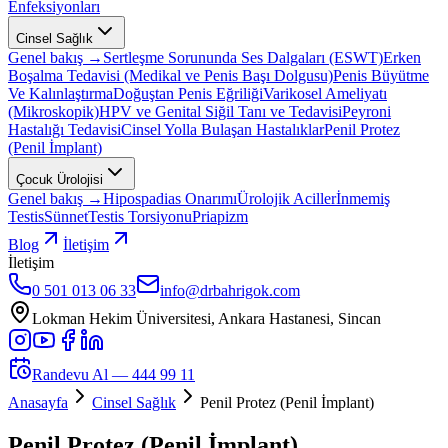
Enfeksiyonları
Cinsel Sağlık
Genel bakış →
Sertleşme Sorununda Ses Dalgaları (ESWT)
Erken
Boşalma Tedavisi (Medikal ve Penis Başı Dolgusu)
Penis Büyütme
Ve Kalınlaştırma
Doğuştan Penis Eğriliği
Varikosel Ameliyatı
(Mikroskopik)
HPV ve Genital Siğil Tanı ve Tedavisi
Peyroni
Hastalığı Tedavisi
Cinsel Yolla Bulaşan Hastalıklar
Penil Protez
(Penil İmplant)
Çocuk Ürolojisi
Genel bakış →
Hipospadias Onarımı
Ürolojik Aciller
İnmemiş
Testis
Sünnet
Testis Torsiyonu
Priapizm
Blog
İletişim
İletişim
0 501 013 06 33
info@drbahrigok.com
Lokman Hekim Üniversitesi, Ankara Hastanesi, Sincan
Randevu Al —
444 99 11
Anasayfa
Cinsel Sağlık
Penil Protez (Penil İmplant)
Penil Protez (Penil İmplant)