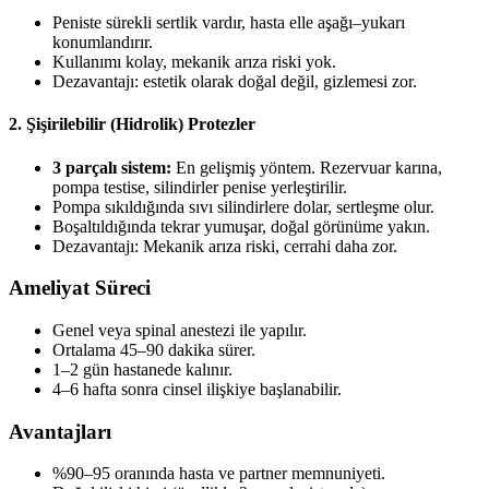
Peniste sürekli sertlik vardır, hasta elle aşağı–yukarı
konumlandırır.
Kullanımı kolay, mekanik arıza riski yok.
Dezavantajı: estetik olarak doğal değil, gizlemesi zor.
2. Şişirilebilir (Hidrolik) Protezler
3 parçalı sistem:
En gelişmiş yöntem. Rezervuar karına,
pompa testise, silindirler penise yerleştirilir.
Pompa sıkıldığında sıvı silindirlere dolar, sertleşme olur.
Boşaltıldığında tekrar yumuşar, doğal görünüme yakın.
Dezavantajı: Mekanik arıza riski, cerrahi daha zor.
Ameliyat Süreci
Genel veya spinal anestezi ile yapılır.
Ortalama 45–90 dakika sürer.
1–2 gün hastanede kalınır.
4–6 hafta sonra cinsel ilişkiye başlanabilir.
Avantajları
%90–95 oranında hasta ve partner memnuniyeti.