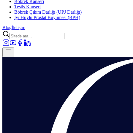
Böbrek Kanseri
Testis Kanseri
Böbrek Çıkım Darlığı (UPJ Darlığı)
İyi Huylu Prostat Büyümesi (BPH)
Blog
İletişim