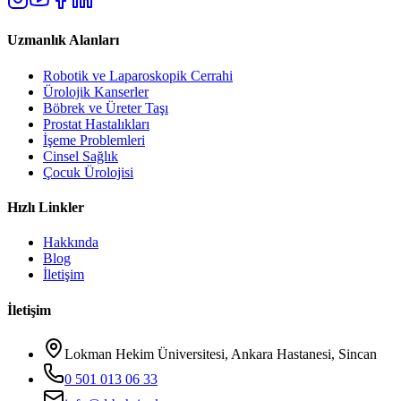
Uzmanlık Alanları
Robotik ve Laparoskopik Cerrahi
Ürolojik Kanserler
Böbrek ve Üreter Taşı
Prostat Hastalıkları
İşeme Problemleri
Cinsel Sağlık
Çocuk Ürolojisi
Hızlı Linkler
Hakkında
Blog
İletişim
İletişim
Lokman Hekim Üniversitesi, Ankara Hastanesi, Sincan
0 501 013 06 33