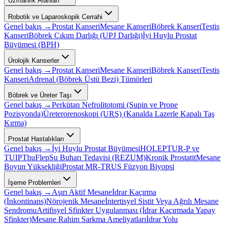
Uzmanlık Alanları
Robotik ve Laparoskopik Cerrahi
Genel bakış →
Prostat Kanseri
Mesane Kanseri
Böbrek Kanseri
Testis
Kanseri
Böbrek Çıkım Darlığı (UPJ Darlığı)
İyi Huylu Prostat
Büyümesi (BPH)
Ürolojik Kanserler
Genel bakış →
Prostat Kanseri
Mesane Kanseri
Böbrek Kanseri
Testis
Kanseri
Adrenal (Böbrek Üstü Bezi) Tümörleri
Böbrek ve Üreter Taşı
Genel bakış →
Perkütan Nefrolitotomi (Supin ve Prone
Pozisyonda)
Üreterorenoskopi (URS) (Kanalda Lazerle Kapalı Taş
Kırma)
Prostat Hastalıkları
Genel bakış →
İyi Huylu Prostat Büyümesi
HOLEP
TUR-P ve
TUIP
ThuFlep
Su Buharı Tedavisi (REZUM)
Kronik Prostatit
Mesane
Boyun Yüksekliği
Prostat MR-TRUS Füzyon Biyopsi
İşeme Problemleri
Genel bakış →
Aşırı Aktif Mesane
İdrar Kaçırma
(İnkontinans)
Nörojenik Mesane
İntertisyel Sistit Veya Ağrılı Mesane
Sendromu
Artifisyel Sfinkter Uygulanması (İdrar Kaçırmada Yapay
Sfinkter)
Mesane Rahim Sarkma Ameliyatları
İdrar Yolu