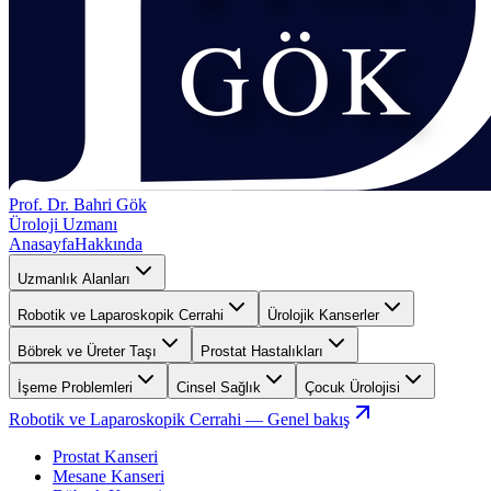
Prof. Dr. Bahri Gök
Üroloji Uzmanı
Anasayfa
Hakkında
Uzmanlık Alanları
Robotik ve Laparoskopik Cerrahi
Ürolojik Kanserler
Böbrek ve Üreter Taşı
Prostat Hastalıkları
İşeme Problemleri
Cinsel Sağlık
Çocuk Ürolojisi
Robotik ve Laparoskopik Cerrahi
— Genel bakış
Prostat Kanseri
Mesane Kanseri