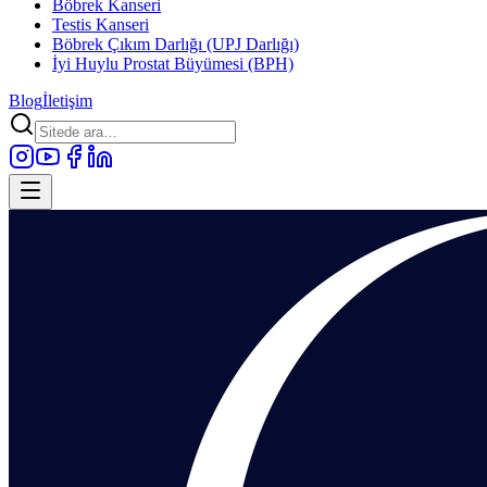
Böbrek Kanseri
Testis Kanseri
Böbrek Çıkım Darlığı (UPJ Darlığı)
İyi Huylu Prostat Büyümesi (BPH)
Blog
İletişim