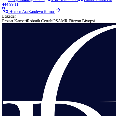
444 99 11
Hemen Ara
Randevu formu
Etiketler
Prostat Kanseri
Robotik Cerrahi
PSA
MR Füzyon Biyopsi