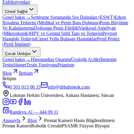
Enfeksiyonları
Cinsel Sağlık
Genel bakış →
Sertleşme Sorununda Ses Dalgaları (ESWT)
Erken
Boşalma Tedavisi (Medikal ve Penis Başı Dolgusu)
Penis Büyütme
Ve Kalınlaştırma
Doğuştan Penis Eğriliği
Varikosel Ameliyatı
(Mikroskopik)
HPV ve Genital Siğil Tanı ve Tedavisi
Peyroni
Hastalığı Tedavisi
Cinsel Yolla Bulaşan Hastalıklar
Penil Protez
(Penil İmplant)
Çocuk Ürolojisi
Genel bakış →
Hipospadias Onarımı
Ürolojik Aciller
İnmemiş
Testis
Sünnet
Testis Torsiyonu
Priapizm
Blog
İletişim
İletişim
0 501 013 06 33
info@drbahrigok.com
Lokman Hekim Üniversitesi, Ankara Hastanesi, Sincan
Randevu Al —
444 99 11
Anasayfa
Blog
Prostat Kanseri Hasta Bilgilendirmesi
Prostat Kanseri
Robotik Cerrahi
PSA
MR Füzyon Biyopsi