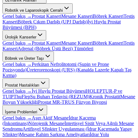
Uzmanlık Alanları
Robotik ve Laparoskopik Cerrahi
Genel bakış →
Prostat Kanseri
Mesane Kanseri
Böbrek Kanseri
Testis
Kanseri
Böbrek Çıkım Darlığı (UPJ Darlığı)
İyi Huylu Prostat
Büyümesi (BPH)
Ürolojik Kanserler
Genel bakış →
Prostat Kanseri
Mesane Kanseri
Böbrek Kanseri
Testis
Kanseri
Adrenal (Böbrek Üstü Bezi) Tümörleri
Böbrek ve Üreter Taşı
Genel bakış →
Perkütan Nefrolitotomi (Supin ve Prone
Pozisyonda)
Üreterorenoskopi (URS) (Kanalda Lazerle Kapalı Taş
Kırma)
Prostat Hastalıkları
Genel bakış →
İyi Huylu Prostat Büyümesi
HOLEP
TUR-P ve
TUIP
ThuFlep
Su Buharı Tedavisi (REZUM)
Kronik Prostatit
Mesane
Boyun Yüksekliği
Prostat MR-TRUS Füzyon Biyopsi
İşeme Problemleri
Genel bakış →
Aşırı Aktif Mesane
İdrar Kaçırma
(İnkontinans)
Nörojenik Mesane
İntertisyel Sistit Veya Ağrılı Mesane
Sendromu
Artifisyel Sfinkter Uygulanması (İdrar Kaçırmada Yapay
Sfinkter)
Mesane Rahim Sarkma Ameliyatları
İdrar Yolu