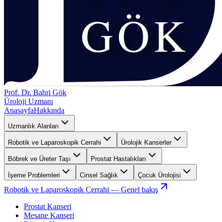
Prof. Dr. Bahri Gök
Üroloji Uzmanı
Anasayfa
Hakkında
Uzmanlık Alanları
Robotik ve Laparoskopik Cerrahi
Ürolojik Kanserler
Böbrek ve Üreter Taşı
Prostat Hastalıkları
İşeme Problemleri
Cinsel Sağlık
Çocuk Ürolojisi
Robotik ve Laparoskopik Cerrahi
— Genel bakış
Prostat Kanseri
Mesane Kanseri