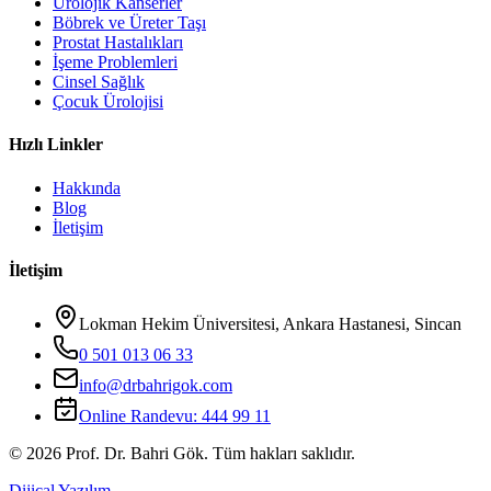
Ürolojik Kanserler
Böbrek ve Üreter Taşı
Prostat Hastalıkları
İşeme Problemleri
Cinsel Sağlık
Çocuk Ürolojisi
Hızlı Linkler
Hakkında
Blog
İletişim
İletişim
Lokman Hekim Üniversitesi, Ankara Hastanesi, Sincan
0 501 013 06 33
info@drbahrigok.com
Online Randevu:
444 99 11
©
2026
Prof. Dr. Bahri Gök. Tüm hakları saklıdır.
Dijical Yazılım