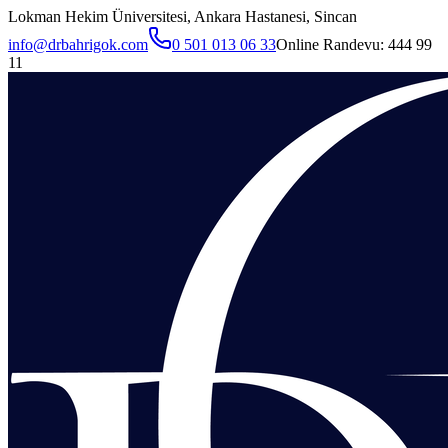
Lokman Hekim Üniversitesi, Ankara Hastanesi, Sincan
info@drbahrigok.com
0 501 013 06 33
Online Randevu:
444 99
11