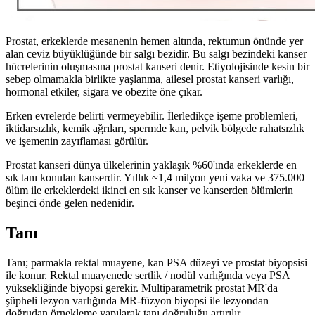
Prostat, erkeklerde mesanenin hemen altında, rektumun önünde yer
alan ceviz büyüklüğünde bir salgı bezidir. Bu salgı bezindeki kanser
hücrelerinin oluşmasına prostat kanseri denir. Etiyolojisinde kesin bir
sebep olmamakla birlikte yaşlanma, ailesel prostat kanseri varlığı,
hormonal etkiler, sigara ve obezite öne çıkar.
Erken evrelerde belirti vermeyebilir. İlerledikçe işeme problemleri,
iktidarsızlık, kemik ağrıları, spermde kan, pelvik bölgede rahatsızlık
ve işemenin zayıflaması görülür.
Prostat kanseri dünya ülkelerinin yaklaşık %60'ında erkeklerde en
sık tanı konulan kanserdir. Yıllık ~1,4 milyon yeni vaka ve 375.000
ölüm ile erkeklerdeki ikinci en sık kanser ve kanserden ölümlerin
beşinci önde gelen nedenidir.
Tanı
Tanı; parmakla rektal muayene, kan PSA düzeyi ve prostat biyopsisi
ile konur. Rektal muayenede sertlik / nodül varlığında veya PSA
yüksekliğinde biyopsi gerekir. Multiparametrik prostat MR'da
şüpheli lezyon varlığında MR-füzyon biyopsi ile lezyondan
doğrudan örnekleme yapılarak tanı doğruluğu artırılır.