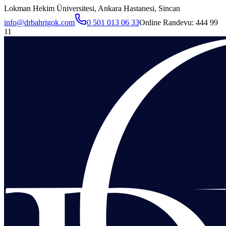
Lokman Hekim Üniversitesi, Ankara Hastanesi, Sincan
info@drbahrigok.com
0 501 013 06 33
Online Randevu:
444 99
11