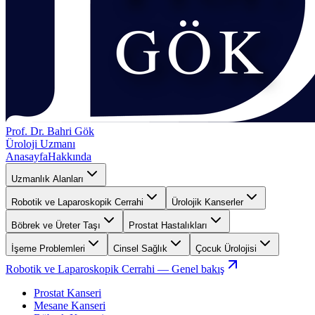
Prof. Dr. Bahri Gök
Üroloji Uzmanı
Anasayfa
Hakkında
Uzmanlık Alanları
Robotik ve Laparoskopik Cerrahi
Ürolojik Kanserler
Böbrek ve Üreter Taşı
Prostat Hastalıkları
İşeme Problemleri
Cinsel Sağlık
Çocuk Ürolojisi
Robotik ve Laparoskopik Cerrahi
— Genel bakış
Prostat Kanseri
Mesane Kanseri