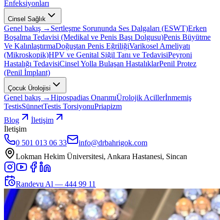
Enfeksiyonları
Cinsel Sağlık
Genel bakış →
Sertleşme Sorununda Ses Dalgaları (ESWT)
Erken
Boşalma Tedavisi (Medikal ve Penis Başı Dolgusu)
Penis Büyütme
Ve Kalınlaştırma
Doğuştan Penis Eğriliği
Varikosel Ameliyatı
(Mikroskopik)
HPV ve Genital Siğil Tanı ve Tedavisi
Peyroni
Hastalığı Tedavisi
Cinsel Yolla Bulaşan Hastalıklar
Penil Protez
(Penil İmplant)
Çocuk Ürolojisi
Genel bakış →
Hipospadias Onarımı
Ürolojik Aciller
İnmemiş
Testis
Sünnet
Testis Torsiyonu
Priapizm
Blog
İletişim
İletişim
0 501 013 06 33
info@drbahrigok.com
Lokman Hekim Üniversitesi, Ankara Hastanesi, Sincan
Randevu Al —
444 99 11