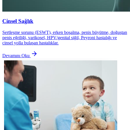
Cinsel Sağlık
Sertleşme sorunu (ESWT), erken boşalma, penis büyütme, doğuştan
penis eğriliği, varikosel, HPV/genital siğil, Peyroni hastalığı ve
cinsel yolla bulaşan hastalıklar.
Devamını Oku