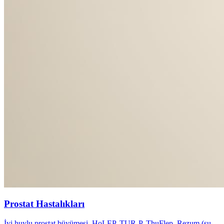
Prostat Hastalıkları
İyi huylu prostat büyümesi, HoLEP, TUR-P, ThuFlep, Rezum (su