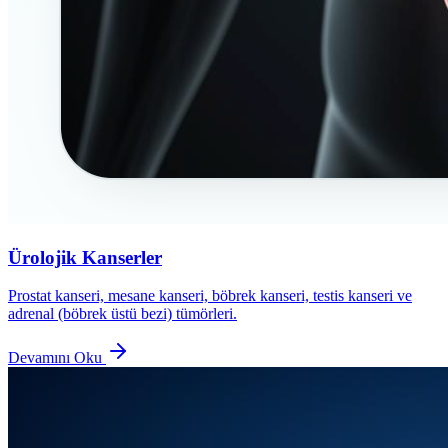
Ürolojik Kanserler
Prostat kanseri, mesane kanseri, böbrek kanseri, testis kanseri ve
adrenal (böbrek üstü bezi) tümörleri.
Devamını Oku