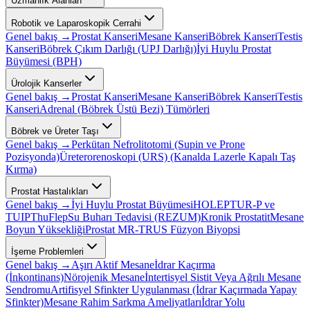
Uzmanlık Alanları
Robotik ve Laparoskopik Cerrahi
Genel bakış →
Prostat Kanseri
Mesane Kanseri
Böbrek Kanseri
Testis
Kanseri
Böbrek Çıkım Darlığı (UPJ Darlığı)
İyi Huylu Prostat
Büyümesi (BPH)
Ürolojik Kanserler
Genel bakış →
Prostat Kanseri
Mesane Kanseri
Böbrek Kanseri
Testis
Kanseri
Adrenal (Böbrek Üstü Bezi) Tümörleri
Böbrek ve Üreter Taşı
Genel bakış →
Perkütan Nefrolitotomi (Supin ve Prone
Pozisyonda)
Üreterorenoskopi (URS) (Kanalda Lazerle Kapalı Taş
Kırma)
Prostat Hastalıkları
Genel bakış →
İyi Huylu Prostat Büyümesi
HOLEP
TUR-P ve
TUIP
ThuFlep
Su Buharı Tedavisi (REZUM)
Kronik Prostatit
Mesane
Boyun Yüksekliği
Prostat MR-TRUS Füzyon Biyopsi
İşeme Problemleri
Genel bakış →
Aşırı Aktif Mesane
İdrar Kaçırma
(İnkontinans)
Nörojenik Mesane
İntertisyel Sistit Veya Ağrılı Mesane
Sendromu
Artifisyel Sfinkter Uygulanması (İdrar Kaçırmada Yapay
Sfinkter)
Mesane Rahim Sarkma Ameliyatları
İdrar Yolu