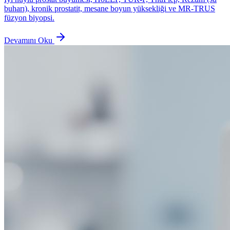
buharı), kronik prostatit, mesane boyun yüksekliği ve MR-TRUS
füzyon biyopsi.
Devamını Oku