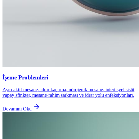
İşeme Problemleri
Aşırı aktif mesane, idrar kaçırma, nörojenik mesane, intertisyel sistit,
yapay sfinkter, mesane-rahim sarkması ve idrar yolu enfeksiyonları.
Devamını Oku