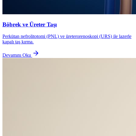
Böbrek ve Üreter Taşı
Perkütan nefrolitotomi (PNL) ve üreterorenoskopi (URS) ile lazerle
kapalı taş kırma.
Devamını Oku