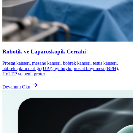
Robotik ve Laparoskopik Cerrahi
Prostat kanseri, mesane kanseri, böbrek kanseri, testis kanseri,
böbrek çıkım darlığı (UPJ), iyi huylu prostat büyümesi (BPH),
HoLEP ve penil protez.
Devamını Oku