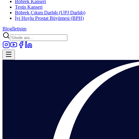
Böbrek Kanseri
Testis Kanseri
Böbrek Çıkım Darlığı (UPJ Darlığı)
İyi Huylu Prostat Büyümesi (BPH)
Blog
İletişim